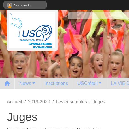
Panneau de gestion des cookies
Se connecter
News
Inscriptions
USCréteil
LA VIE
Accueil
2019-2020
Les ensembles
Juges
Juges