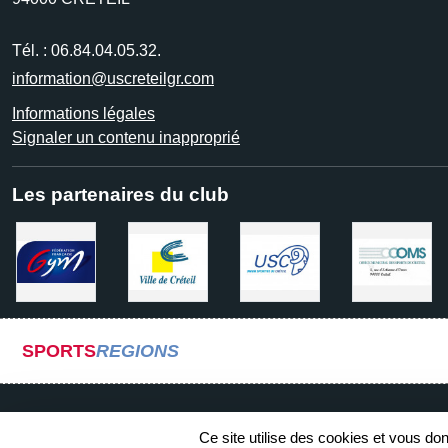
Tél. :
06.84.04.05.32.
information@uscreteilgr.com
Informations légales
Signaler un contenu inapproprié
Les partenaires du club
SPORTS
REGIONS
Ce site utilise des cookies et vous do