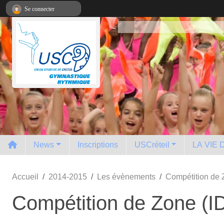
Panneau de gestion des cookies
Se connecter
News
Inscriptions
USCréteil
LA VIE
Accueil
2014-2015
Les évènements
Compétition de 
Compétition de Zone (I