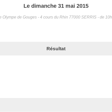
Le
dimanche
31
mai
2015
 Olympe de Gouges - 4 cours du Rhin
77000
SERRIS
- de 10
Résultat