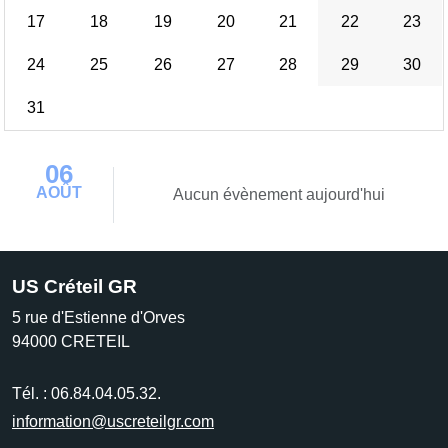
17
18
19
20
21
22
23
24
25
26
27
28
29
30
31
06
AOÛT
Aucun évènement aujourd'hui
US Créteil GR
5 rue d'Estienne d'Orves
94000
CRETEIL
Tél. :
06.84.04.05.32.
information@uscreteilgr.com