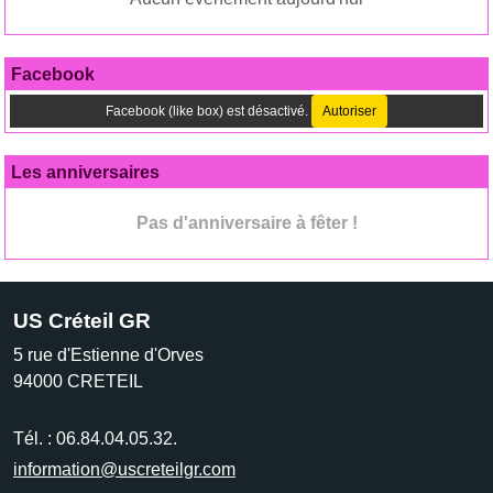
Facebook
Facebook (like box) est désactivé.
Autoriser
Les anniversaires
Pas d'anniversaire à fêter !
US Créteil GR
5 rue d'Estienne d'Orves
94000
CRETEIL
Tél. :
06.84.04.05.32.
information@uscreteilgr.com