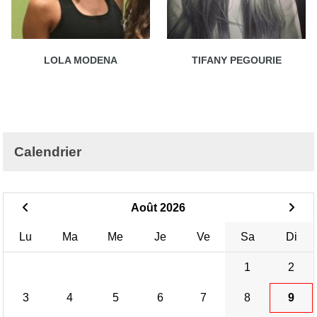
LOLA MODENA
TIFANY PEGOURIE
Calendrier
Août 2026
Lu
Ma
Me
Je
Ve
Sa
Di
1
2
3
4
5
6
7
8
9