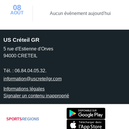
08
AOÛT
Aucun évènement aujourd'hui
US Créteil GR
5 rue d'Estienne d'Orves
94000
CRETEIL
Tél. :
06.84.04.05.32.
information@uscreteilgr.com
Informations légales
Signaler un contenu inapproprié
SPORTS
REGIONS