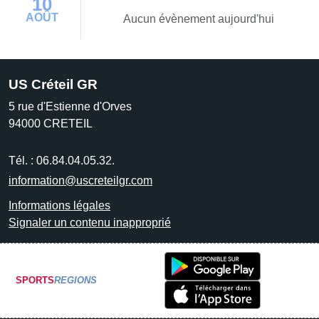
10
AOÛT
Aucun évènement aujourd'hui
US Créteil GR
5 rue d'Estienne d'Orves
94000
CRETEIL
Tél. :
06.84.04.05.32.
information@uscreteilgr.com
Informations légales
Signaler un contenu inapproprié
SPORTS
REGIONS