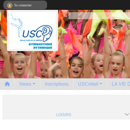
Panneau de gestion des cookies
Se connecter
News
Inscriptions
USCréteil
LA VIE
LOISIRS