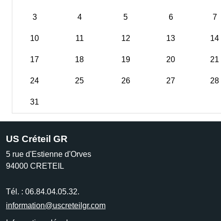
3
4
5
6
7
10
11
12
13
14
17
18
19
20
21
24
25
26
27
28
31
US Créteil GR
5 rue d'Estienne d'Orves
94000
CRETEIL
Tél. :
06.84.04.05.32.
information@uscreteilgr.com