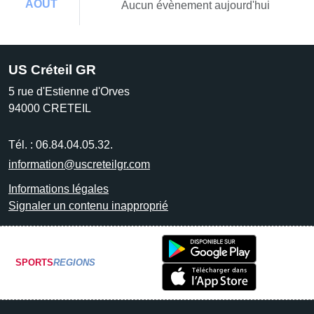
AOÛT
Aucun évènement aujourd'hui
US Créteil GR
5 rue d'Estienne d'Orves
94000
CRETEIL
Tél. :
06.84.04.05.32.
information@uscreteilgr.com
Informations légales
Signaler un contenu inapproprié
SPORTS
REGIONS