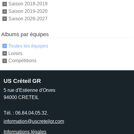
Saison 2018-2019
Saison 2019-2020
Saison 2026-2027
Albums par équipes
Toutes les équipes
Loisirs
Compétitions
US Créteil GR
5 rue d'Estienne d'Orves
94000
CRETEIL
Tél. :
06.84.04.05.32.
information@uscreteilgr.com
Informations légales