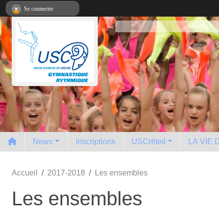
Panneau de gestion des cookies
Se connecter
News
Inscriptions
USCréteil
LA VIE
Accueil
2017-2018
Les ensembles
Les ensembles