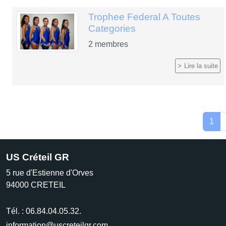
Trophee Federal A Toutes
Categories
2
membres
Lire la suite
1
US Créteil GR
5 rue d'Estienne d'Orves
94000
CRETEIL
Tél. :
06.84.04.05.32.
information@uscreteilgr.com