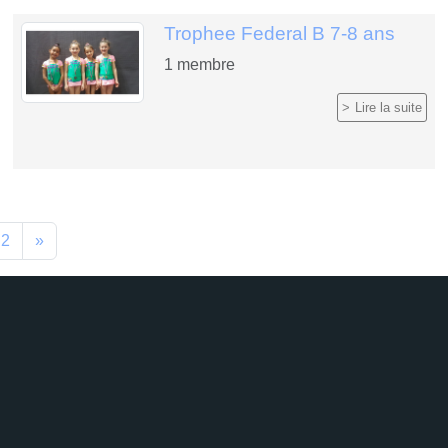
Trophee Federal B 7-8 ans
1
membre
Lire la suite
2
»