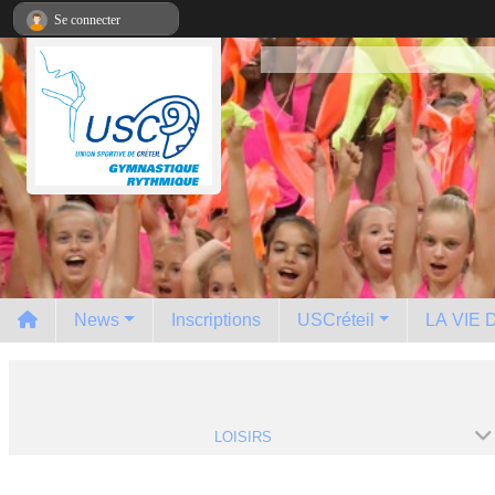
Panneau de gestion des cookies
Se connecter
News
Inscriptions
USCréteil
LA VIE
LOISIRS