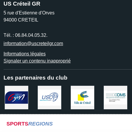
US Créteil GR
5 rue d'Estienne d'Orves
94000
CRETEIL
Tél. :
06.84.04.05.32.
information@uscreteilgr.com
Informations légales
Signaler un contenu inapproprié
Les partenaires du club
SPORTS
REGIONS