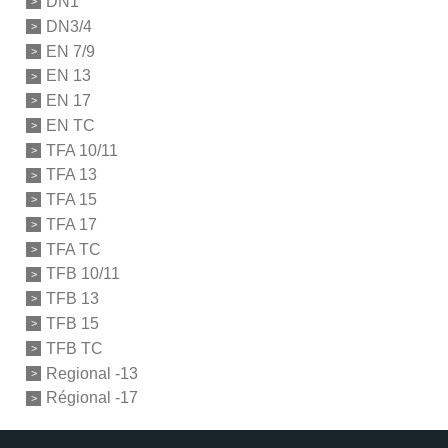
DN1
DN3/4
EN 7/9
EN 13
EN 17
EN TC
TFA 10/11
TFA 13
TFA 15
TFA 17
TFA TC
TFB 10/11
TFB 13
TFB 15
TFB TC
Regional -13
Régional -17