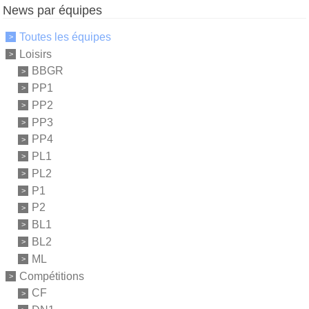
News par équipes
Toutes les équipes
Loisirs
BBGR
PP1
PP2
PP3
PP4
PL1
PL2
P1
P2
BL1
BL2
ML
Compétitions
CF