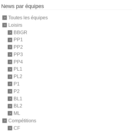
News par équipes
Toutes les équipes
Loisirs
BBGR
PP1
PP2
PP3
PP4
PL1
PL2
P1
P2
BL1
BL2
ML
Compétitions
CF