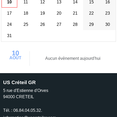
10
11
12
13
14
15
16
17
18
19
20
21
22
23
24
25
26
27
28
29
30
31
10
AOÛT
Aucun évènement aujourd'hui
US Créteil GR
5 rue d'Estienne d'Orves
94000
CRETEIL
Tél. :
06.84.04.05.32.