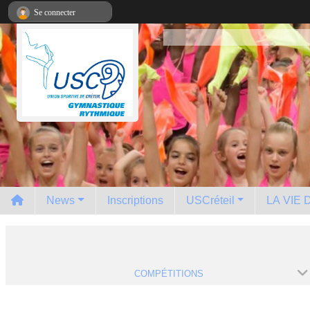
Panneau de gestion des cookies
Se connecter
News
Inscriptions
USCréteil
LA VIE
COMPÉTITIONS