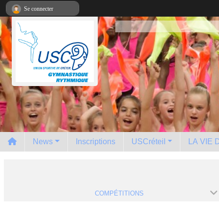
Panneau de gestion des cookies
Se connecter
News
Inscriptions
USCréteil
LA VIE
COMPÉTITIONS