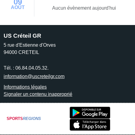
09
AOÛT
Aucun évènement aujourd'hui
US Créteil GR
5 rue d'Estienne d'Orves
94000
CRETEIL
Tél. :
06.84.04.05.32.
information@uscreteilgr.com
Informations légales
Signaler un contenu inapproprié
SPORTS
REGIONS