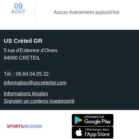
09
AOÛT
Aucun évènement aujourd'hui
US Créteil GR
5 rue d'Estienne d'Orves
94000
CRETEIL
Tél. :
06.84.04.05.32.
information@uscreteilgr.com
Informations légales
Signaler un contenu inapproprié
SPORTS
REGIONS