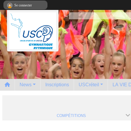
Panneau de gestion des cookies
Se connecter
News
Inscriptions
USCréteil
LA VIE
COMPÉTITIONS