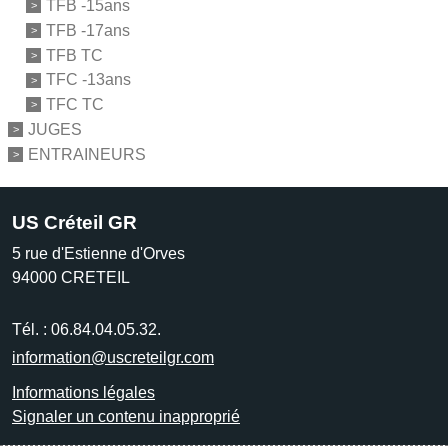
TFB -15ans
TFB -17ans
TFB TC
TFC -13ans
TFC TC
JUGES
ENTRAINEURS
US Créteil GR
5 rue d'Estienne d'Orves
94000
CRETEIL
Tél. :
06.84.04.05.32.
information@uscreteilgr.com
Informations légales
Signaler un contenu inapproprié