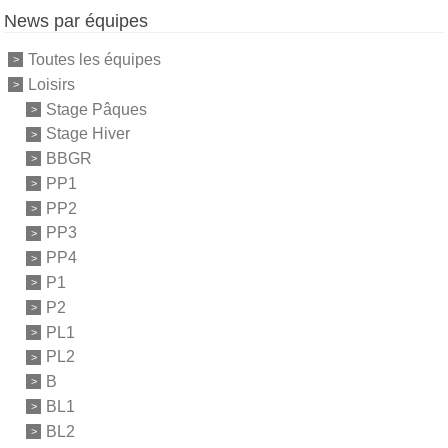
News par équipes
Toutes les équipes
Loisirs
Stage Pâques
Stage Hiver
BBGR
PP1
PP2
PP3
PP4
P1
P2
PL1
PL2
B
BL1
BL2