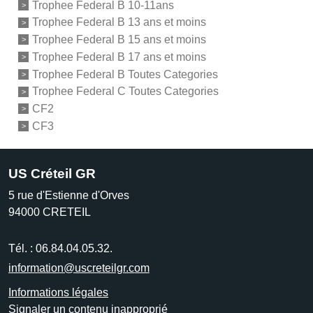
Trophee Federal B 10-11ans
Trophee Federal B 13 ans et moins
Trophee Federal B 15 ans et moins
Trophee Federal B 17 ans et moins
Trophee Federal B Toutes Categories
Trophee Federal C Toutes Categories
CF2
CF3
US Créteil GR
5 rue d'Estienne d'Orves
94000
CRETEIL
Tél. :
06.84.04.05.32.
information@uscreteilgr.com
Informations légales
Signaler un contenu inapproprié