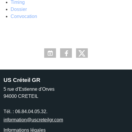
Timing
Dossier
Convocation
US Créteil GR
5 rue d'Estienne d'Orves
94000
CRETEIL
Tél. :
06.84.04.05.32.
information@uscreteilgr.com
Informations légales